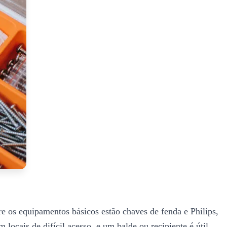
re os equipamentos básicos estão chaves de fenda e Philips,
 locais de difícil acesso, e um balde ou recipiente é útil