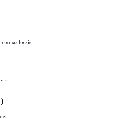
 normas locais.
cas.
T)
tos.