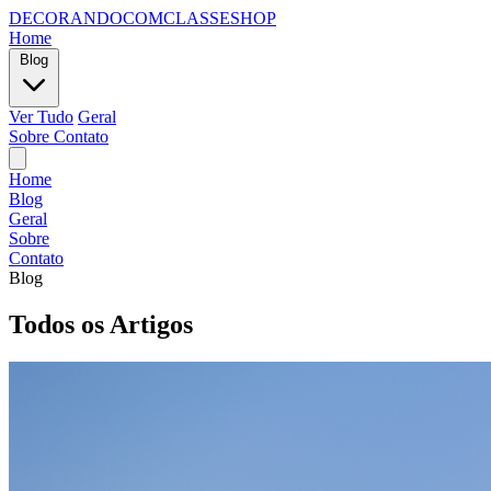
DECORANDOCOMCLASSESHOP
Home
Blog
Ver Tudo
Geral
Sobre
Contato
Home
Blog
Geral
Sobre
Contato
Blog
Todos os Artigos